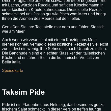
Unsere Tagliatelle aus dem schwarzen Meer begeistern Sie
mit Lachs, würzigen Rucola und saftigen Kirschtomaten in
einer köstlichen Kräutersahnesauce. Dieses tolle Rezept
schmeckt bei uns fast so gut wie frisch vom Meer und bringt
Ihnen die Aromen des Meeres auf den Teller.
Genießen Sie Ihre Tagliatelle mar nero und fühlen Sie sich
wie am Meer
Auch wenn wir zwar nicht mit einem Kurztrip ans Meer
dienen können, vermag dieses köstliche Rezept es vielleicht
zumindest ein wenig, Ihre Sehnsucht nach Urlaub zu stillen.
Die Bandnudeln sind ein echter Klassiker der italienischen
Küche und entführen Sie in die kulinarische Vielfalt von
Bella Italia.
Speisekarte
Taksim Pide
Pide ist ein Fladenbrot aus Hefeteig, das besonders gut zu
frischem Salat schmeckt. In dieser Version treffen feurige