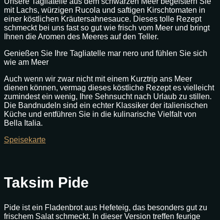
Unsere Tagliatelle aus dem schwarzen Meer begeistern Sie
mit Lachs, würzigen Rucola und saftigen Kirschtomaten in
einer köstlichen Kräutersahnesauce. Dieses tolle Rezept
schmeckt bei uns fast so gut wie frisch vom Meer und bringt
Ihnen die Aromen des Meeres auf den Teller.
Genießen Sie Ihre Tagliatelle mar nero und fühlen Sie sich
wie am Meer
Auch wenn wir zwar nicht mit einem Kurztrip ans Meer
dienen können, vermag dieses köstliche Rezept es vielleicht
zumindest ein wenig, Ihre Sehnsucht nach Urlaub zu stillen.
Die Bandnudeln sind ein echter Klassiker der italienischen
Küche und entführen Sie in die kulinarische Vielfalt von
Bella Italia.
Speisekarte
Taksim Pide
Pide ist ein Fladenbrot aus Hefeteig, das besonders gut zu
frischem Salat schmeckt. In dieser Version treffen feurige