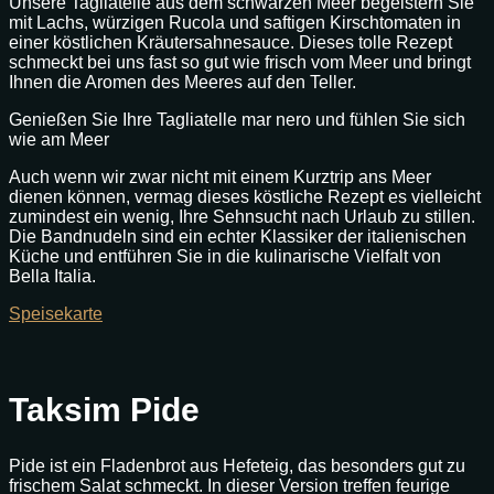
Unsere Tagliatelle aus dem schwarzen Meer begeistern Sie
mit Lachs, würzigen Rucola und saftigen Kirschtomaten in
einer köstlichen Kräutersahnesauce. Dieses tolle Rezept
schmeckt bei uns fast so gut wie frisch vom Meer und bringt
Ihnen die Aromen des Meeres auf den Teller.
Genießen Sie Ihre Tagliatelle mar nero und fühlen Sie sich
wie am Meer
Auch wenn wir zwar nicht mit einem Kurztrip ans Meer
dienen können, vermag dieses köstliche Rezept es vielleicht
zumindest ein wenig, Ihre Sehnsucht nach Urlaub zu stillen.
Die Bandnudeln sind ein echter Klassiker der italienischen
Küche und entführen Sie in die kulinarische Vielfalt von
Bella Italia.
Speisekarte
Taksim Pide
Pide ist ein Fladenbrot aus Hefeteig, das besonders gut zu
frischem Salat schmeckt. In dieser Version treffen feurige