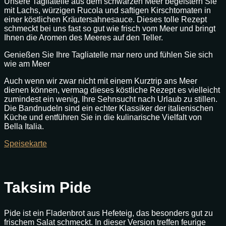
Unsere Tagliatelle aus dem schwarzen Meer begeistern Sie
mit Lachs, würzigen Rucola und saftigen Kirschtomaten in
einer köstlichen Kräutersahnesauce. Dieses tolle Rezept
schmeckt bei uns fast so gut wie frisch vom Meer und bringt
Ihnen die Aromen des Meeres auf den Teller.
Genießen Sie Ihre Tagliatelle mar nero und fühlen Sie sich
wie am Meer
Auch wenn wir zwar nicht mit einem Kurztrip ans Meer
dienen können, vermag dieses köstliche Rezept es vielleicht
zumindest ein wenig, Ihre Sehnsucht nach Urlaub zu stillen.
Die Bandnudeln sind ein echter Klassiker der italienischen
Küche und entführen Sie in die kulinarische Vielfalt von
Bella Italia.
Speisekarte
Taksim Pide
Pide ist ein Fladenbrot aus Hefeteig, das besonders gut zu
frischem Salat schmeckt. In dieser Version treffen feurige