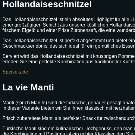
Hollandaiseschnitzel
Das Hollandaiseschnitzel ist ein absolutes Highlight für all
einer großzügigen Schicht aus unserer köstlichen Hollandaise
frischem Eigelb und einer Prise Zitronensaft, die eine wunderb
Das Hollandaiseschnitzel ist perfekt abgestimmt und bietet ei
Geschmackserlebnis, das sich ideal für ein gemütliches Essen
Serviert wird das Hollandaiseschnitzel mit knusprigen Pommes 
erleben Sie eine perfekte Kombination aus traditioneller K
Speisekarte
La vie Manti
Manti (sprich Man te) sind die türkische, genauer gesagt anatol
In dieser Variante bieten wir Sie Ihnen klassisch mit herzha
Frisch zubereitete Manti als perfekter Snack für zwischendurc
Türkische Manti sind ein kulinarischer Hochgenuss, den man u
die Kombination mit Pastirma ist ein echter Klassiker, den Sie 