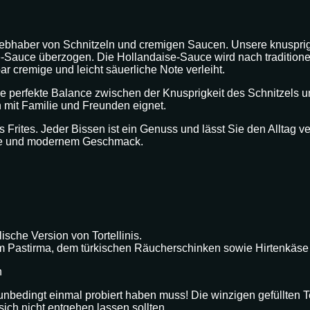
e Liebhaber von Schnitzeln und cremigen Saucen. Unsere knuspri
-Sauce überzogen. Die Hollandaise-Sauce wird nach traditionel
ar cremige und leicht säuerliche Note verleiht.
ne perfekte Balance zwischen der Knusprigkeit des Schnitzels u
 mit Familie und Freunden eignet.
Frites. Jeder Bissen ist ein Genuss und lässt Sie den Alltag v
üche und modernem Geschmack.
ische Version von Tortellinis.
ftem Pastirma, dem türkischen Räucherschinken sowie Hirtenkäse
h
nbedingt einmal probiert haben muss! Die winzigen gefüllten Te
sich nicht entgehen lassen sollten.