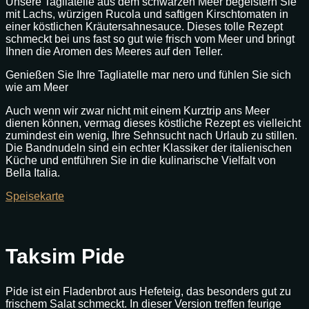
Unsere Tagliatelle aus dem schwarzen Meer begeistern Sie
mit Lachs, würzigen Rucola und saftigen Kirschtomaten in
einer köstlichen Kräutersahnesauce. Dieses tolle Rezept
schmeckt bei uns fast so gut wie frisch vom Meer und bringt
Ihnen die Aromen des Meeres auf den Teller.
Genießen Sie Ihre Tagliatelle mar nero und fühlen Sie sich
wie am Meer
Auch wenn wir zwar nicht mit einem Kurztrip ans Meer
dienen können, vermag dieses köstliche Rezept es vielleicht
zumindest ein wenig, Ihre Sehnsucht nach Urlaub zu stillen.
Die Bandnudeln sind ein echter Klassiker der italienischen
Küche und entführen Sie in die kulinarische Vielfalt von
Bella Italia.
Speisekarte
Taksim Pide
Pide ist ein Fladenbrot aus Hefeteig, das besonders gut zu
frischem Salat schmeckt. In dieser Version treffen feurige