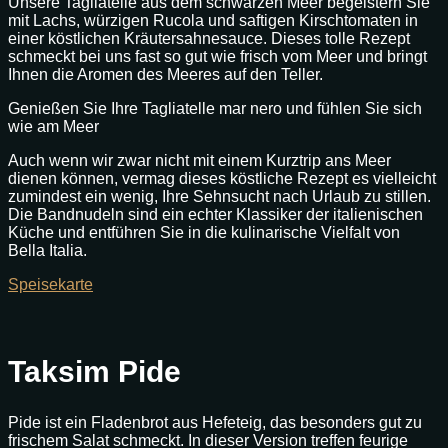
Unsere Tagliatelle aus dem schwarzen Meer begeistern Sie
mit Lachs, würzigen Rucola und saftigen Kirschtomaten in
einer köstlichen Kräutersahnesauce. Dieses tolle Rezept
schmeckt bei uns fast so gut wie frisch vom Meer und bringt
Ihnen die Aromen des Meeres auf den Teller.
Genießen Sie Ihre Tagliatelle mar nero und fühlen Sie sich
wie am Meer
Auch wenn wir zwar nicht mit einem Kurztrip ans Meer
dienen können, vermag dieses köstliche Rezept es vielleicht
zumindest ein wenig, Ihre Sehnsucht nach Urlaub zu stillen.
Die Bandnudeln sind ein echter Klassiker der italienischen
Küche und entführen Sie in die kulinarische Vielfalt von
Bella Italia.
Speisekarte
Taksim Pide
Pide ist ein Fladenbrot aus Hefeteig, das besonders gut zu
frischem Salat schmeckt. In dieser Version treffen feurige