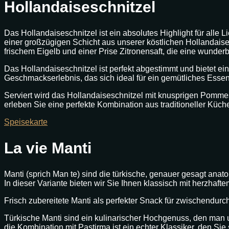
Hollandaiseschnitzel
Das Hollandaiseschnitzel ist ein absolutes Highlight für all
einer großzügigen Schicht aus unserer köstlichen Hollandaise
frischem Eigelb und einer Prise Zitronensaft, die eine wunderb
Das Hollandaiseschnitzel ist perfekt abgestimmt und bietet ei
Geschmackserlebnis, das sich ideal für ein gemütliches Essen
Serviert wird das Hollandaiseschnitzel mit knusprigen Pommes 
erleben Sie eine perfekte Kombination aus traditioneller K
Speisekarte
La vie Manti
Manti (sprich Man te) sind die türkische, genauer gesagt anatol
In dieser Variante bieten wir Sie Ihnen klassisch mit herzha
Frisch zubereitete Manti als perfekter Snack für zwischendurc
Türkische Manti sind ein kulinarischer Hochgenuss, den man u
die Kombination mit Pastirma ist ein echter Klassiker, den Sie 