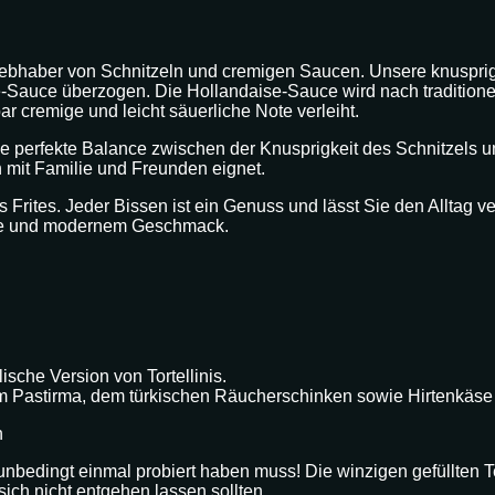
e Liebhaber von Schnitzeln und cremigen Saucen. Unsere knuspri
-Sauce überzogen. Die Hollandaise-Sauce wird nach traditionel
ar cremige und leicht säuerliche Note verleiht.
ne perfekte Balance zwischen der Knusprigkeit des Schnitzels u
 mit Familie und Freunden eignet.
Frites. Jeder Bissen ist ein Genuss und lässt Sie den Alltag v
üche und modernem Geschmack.
ische Version von Tortellinis.
ftem Pastirma, dem türkischen Räucherschinken sowie Hirtenkäse
h
nbedingt einmal probiert haben muss! Die winzigen gefüllten Te
sich nicht entgehen lassen sollten.