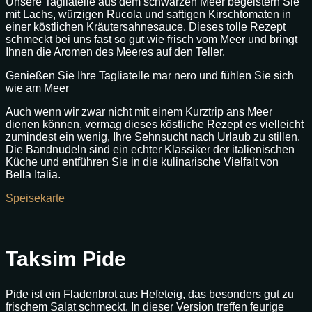
Unsere Tagliatelle aus dem schwarzen Meer begeistern Sie
mit Lachs, würzigen Rucola und saftigen Kirschtomaten in
einer köstlichen Kräutersahnesauce. Dieses tolle Rezept
schmeckt bei uns fast so gut wie frisch vom Meer und bringt
Ihnen die Aromen des Meeres auf den Teller.
Genießen Sie Ihre Tagliatelle mar nero und fühlen Sie sich
wie am Meer
Auch wenn wir zwar nicht mit einem Kurztrip ans Meer
dienen können, vermag dieses köstliche Rezept es vielleicht
zumindest ein wenig, Ihre Sehnsucht nach Urlaub zu stillen.
Die Bandnudeln sind ein echter Klassiker der italienischen
Küche und entführen Sie in die kulinarische Vielfalt von
Bella Italia.
Speisekarte
Taksim Pide
Pide ist ein Fladenbrot aus Hefeteig, das besonders gut zu
frischem Salat schmeckt. In dieser Version treffen feurige