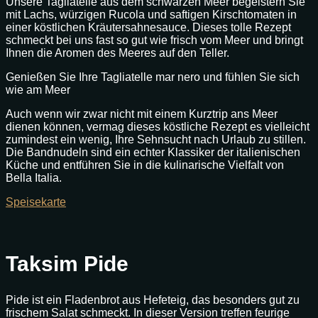
Unsere Tagliatelle aus dem schwarzen Meer begeistern Sie
mit Lachs, würzigen Rucola und saftigen Kirschtomaten in
einer köstlichen Kräutersahnesauce. Dieses tolle Rezept
schmeckt bei uns fast so gut wie frisch vom Meer und bringt
Ihnen die Aromen des Meeres auf den Teller.
Genießen Sie Ihre Tagliatelle mar nero und fühlen Sie sich
wie am Meer
Auch wenn wir zwar nicht mit einem Kurztrip ans Meer
dienen können, vermag dieses köstliche Rezept es vielleicht
zumindest ein wenig, Ihre Sehnsucht nach Urlaub zu stillen.
Die Bandnudeln sind ein echter Klassiker der italienischen
Küche und entführen Sie in die kulinarische Vielfalt von
Bella Italia.
Speisekarte
Taksim Pide
Pide ist ein Fladenbrot aus Hefeteig, das besonders gut zu
frischem Salat schmeckt. In dieser Version treffen feurige