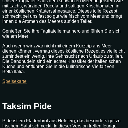
Unsere Tagliatelle aus dem schwarzen Meer begeistern Sie
mit Lachs, würzigen Rucola und saftigen Kirschtomaten in
einer köstlichen Kräutersahnesauce. Dieses tolle Rezept
schmeckt bei uns fast so gut wie frisch vom Meer und bringt
Ihnen die Aromen des Meeres auf den Teller.
Genießen Sie Ihre Tagliatelle mar nero und fühlen Sie sich
wie am Meer
Auch wenn wir zwar nicht mit einem Kurztrip ans Meer
dienen können, vermag dieses köstliche Rezept es vielleicht
zumindest ein wenig, Ihre Sehnsucht nach Urlaub zu stillen.
Die Bandnudeln sind ein echter Klassiker der italienischen
Küche und entführen Sie in die kulinarische Vielfalt von
Bella Italia.
Speisekarte
Taksim Pide
Pide ist ein Fladenbrot aus Hefeteig, das besonders gut zu
frischem Salat schmeckt. In dieser Version treffen feurige