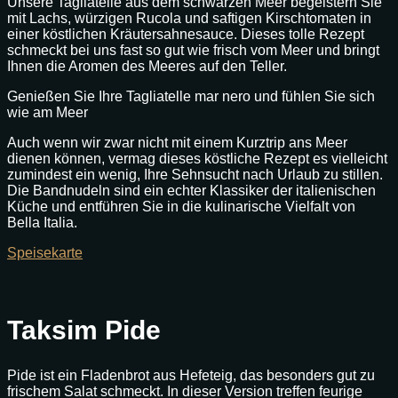
Unsere Tagliatelle aus dem schwarzen Meer begeistern Sie
mit Lachs, würzigen Rucola und saftigen Kirschtomaten in
einer köstlichen Kräutersahnesauce. Dieses tolle Rezept
schmeckt bei uns fast so gut wie frisch vom Meer und bringt
Ihnen die Aromen des Meeres auf den Teller.
Genießen Sie Ihre Tagliatelle mar nero und fühlen Sie sich
wie am Meer
Auch wenn wir zwar nicht mit einem Kurztrip ans Meer
dienen können, vermag dieses köstliche Rezept es vielleicht
zumindest ein wenig, Ihre Sehnsucht nach Urlaub zu stillen.
Die Bandnudeln sind ein echter Klassiker der italienischen
Küche und entführen Sie in die kulinarische Vielfalt von
Bella Italia.
Speisekarte
Taksim Pide
Pide ist ein Fladenbrot aus Hefeteig, das besonders gut zu
frischem Salat schmeckt. In dieser Version treffen feurige